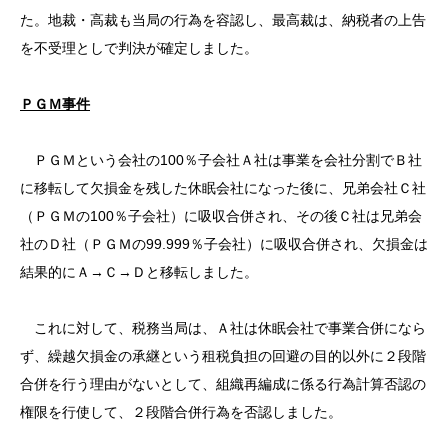
た。地裁・高裁も当局の行為を容認し、最高裁は、納税者の上告
を不受理としで判決が確定しました。
ＰＧＭ事件
ＰＧＭという会社の100％子会社Ａ社は事業を会社分割でＢ社
に移転して欠損金を残した休眠会社になった後に、兄弟会社Ｃ社
（ＰＧＭの100％子会社）に吸収合併され、その後Ｃ社は兄弟会
社のＤ社（ＰＧＭの99.999％子会社）に吸収合併され、欠損金は
結果的にＡ→Ｃ→Ｄと移転しました。
これに対して、税務当局は、Ａ社は休眠会社で事業合併になら
ず、繰越欠損金の承継という租税負担の回避の目的以外に２段階
合併を行う理由がないとして、組織再編成に係る行為計算否認の
権限を行使して、２段階合併行為を否認しました。