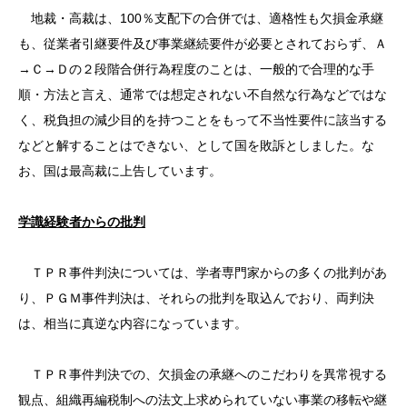
地裁・高裁は、100％支配下の合併では、適格性も欠損金承継
も、従業者引継要件及び事業継続要件が必要とされておらず、Ａ
→Ｃ→Ｄの２段階合併行為程度のことは、一般的で合理的な手
順・方法と言え、通常では想定されない不自然な行為などではな
く、税負担の減少目的を持つことをもって不当性要件に該当する
などと解することはできない、として国を敗訴としました。な
お、国は最高裁に上告しています。
学識経験者からの批判
ＴＰＲ事件判決については、学者専門家からの多くの批判があ
り、ＰＧＭ事件判決は、それらの批判を取込んでおり、両判決
は、相当に真逆な内容になっています。
ＴＰＲ事件判決での、欠損金の承継へのこだわりを異常視する
観点、組織再編税制への法文上求められていない事業の移転や継