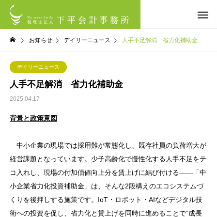
お知らせ
デイリーニュース
人手不足解消 省力化補助金
デイリーニュース
人手不足解消 省力化補助金
2025.04.17
背景と政策意図
中小企業の現場では採用難が常態化し、既存社員の負荷増大が
経営課題となっています。少子高齢化で慢性化する人手不足をテ
コ入れし、現場の付加価値向上分を賃上げに結び付ける――「中
小企業省力化投資補助金」は、そんな2段構えのエコシステムづ
くりを後押しする施策です。IoT・ロボット・AIなどデジタル技
術への投資を促し、省力化と賃上げを同時に進めることで“成長