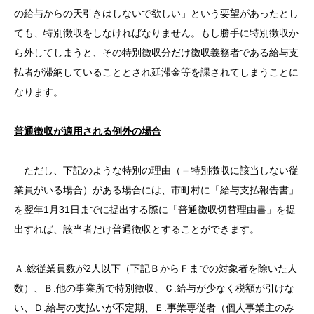
の給与からの天引きはしないで欲しい」という要望があったとし
ても、特別徴収をしなければなりません。もし勝手に特別徴収か
ら外してしまうと、その特別徴収分だけ徴収義務者である給与支
払者が滞納していることとされ延滞金等を課されてしまうことに
なります。
普通徴収が適用される例外の場合
ただし、下記のような特別の理由（＝特別徴収に該当しない従
業員がいる場合）がある場合には、市町村に「給与支払報告書」
を翌年1月31日までに提出する際に「普通徴収切替理由書」を提
出すれば、該当者だけ普通徴収とすることができます。
Ａ.総従業員数が2人以下（下記ＢからＦまでの対象者を除いた人
数）、Ｂ.他の事業所で特別徴収、Ｃ.給与が少なく税額が引けな
い、Ｄ.給与の支払いが不定期、Ｅ.事業専従者（個人事業主のみ