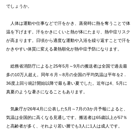
でしょうか。
人体は運動や仕事などで汗をかき、蒸発時に熱を奪うことで体
温を下げます。汗をかきにくいと熱が体にたまり、熱中症リスク
が高まります。日頃から適度な運動や入浴を繰り返すことで汗を
かきやすい体質に変える暑熱順化が熱中症予防になります。
総務省消防庁によると25年5月～9月の搬送者は全国で過去最
多の10万人超え。同年６月～8月の全国の平均気温は平年を2．
36度上回り統計開始以降で最も暑い夏でした。近年は4、5月に
真夏のような暑さになることもあります。
気象庁が26年4月に公表した5月～7月の3か月予報によると、
気温は全国的に高くなる見通しです。搬送者は65歳以上が57％
と高齢者が多く、それより若い層でも3人に1人は成人です。