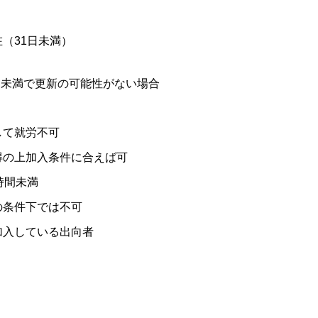
（31日未満）
未満で更新の可能性がない場合
して就労不可
得の上加入条件に合えば可
時間未満
の条件下では不可
加入している出向者