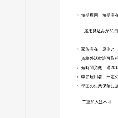
短期雇用・短期滞在
雇用見込みが31日
家族滞在 原則と
資格外活動許可取
短時間労働 週20
季節雇用者 一定
母国の失業保険に
二重加入は不可