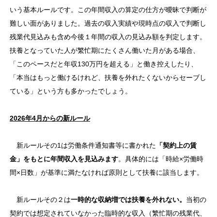
いう基本ルールです。この年間収入の算定の仕方が曖昧で判断が
難しい面がありました。過去の収入実績や現時点の収入で判断し
残業代見込みも含め今後１年間の収入の見込み額を判定します。
扶養となっていた人が繁忙期にたくさん働いた月がある場合、
「このペースだと年収130万円を超える」と働き控えしたり、
「本当はもっと働けるけれど、扶養を外れたくないからセーブし
ている」という方も多かったでしょう。
2026
年4月からの新ルール
新ルールその1は労働条件通知書等に書かれた
「契約上の賃
金」をもとに年間収入を見込みます
。具体的には「時給×労働時
間×日数」が基準に満たなければ原則として扶養に該当します。
新ルールその２は
一時的な収納増では扶養を外れない。
当初の
契約では想定されていなかった臨時的な収入（繁忙期の残業代、